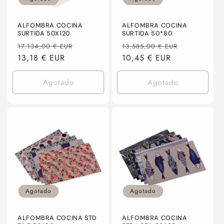
n
:
ALFOMBRA COCINA
ALFOMBRA COCINA
SURTIDA 50X120
SURTIDA 50*80
Precio
Precio
Precio
Precio
17.134,00 € EUR
13.585,00 € EUR
habitual
13,18 € EUR
de
habitual
10,45 € EUR
de
oferta
oferta
Agotado
Agotado
Agotado
Agotado
ALFOMBRA COCINA STD
ALFOMBRA COCINA