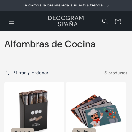
Ir
Te damos la bienvenida a nuestra tienda
directamente
al contenido
DECOGRAM
Carrito
ESPAÑA
C
Alfombras de Cocina
o
l
Filtrar y ordenar
5 productos
e
c
c
i
ó
Agotado
Agotado