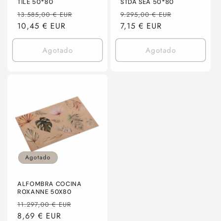
TILE 50*80
STDA SEA 50*80
Precio
Precio
Precio
Precio
13.585,00 € EUR
9.295,00 € EUR
habitual
10,45 € EUR
de
habitual
7,15 € EUR
de
oferta
oferta
Agotado
Agotado
Agotado
ALFOMBRA COCINA
ROXANNE 50X80
Precio
Precio
11.297,00 € EUR
habitual
8,69 € EUR
de