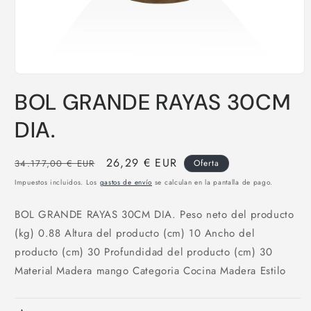
Abrir
elemento
BOL GRANDE RAYAS 30CM
multimedia
1
en
DIA.
una
ventana
modal
Precio
Precio
26,29 € EUR
34.177,00 € EUR
Oferta
habitual
de
Impuestos incluidos. Los
gastos de envío
se calculan en la pantalla de pago.
oferta
BOL GRANDE RAYAS 30CM DIA. Peso neto del producto
(kg) 0.88 Altura del producto (cm) 10 Ancho del
producto (cm) 30 Profundidad del producto (cm) 30
Material Madera mango Categoria Cocina Madera Estilo