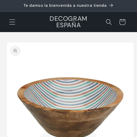
Ir
Te damos la bienvenida a nuestra tienda
directamente
al contenido
DECOGRAM
Carrito
ESPAÑA
Ir
directamente
a la
información
del producto