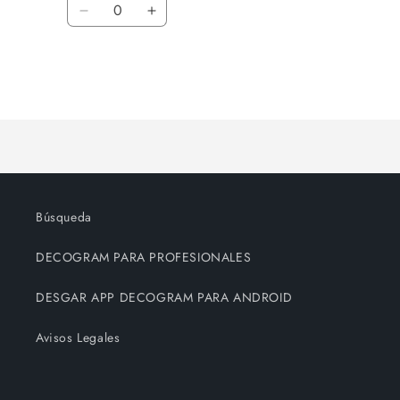
Cantidad
oferta
Reducir
Aumentar
cantidad
cantidad
para
para
Default
Default
Title
Title
Cargando...
Búsqueda
DECOGRAM PARA PROFESIONALES
DESGAR APP DECOGRAM PARA ANDROID
Avisos Legales