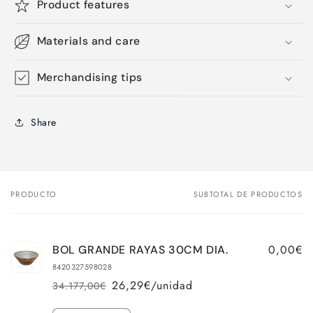
Product features
Materials and care
Merchandising tips
Share
PRODUCTO
SUBTOTAL DE PRODUCTOS
Tu
carrito
0,00€
BOL GRANDE RAYAS 30CM DIA.
8420327598028
26,29€/unidad
34.177,00€
Precio
Precio
habitual
de