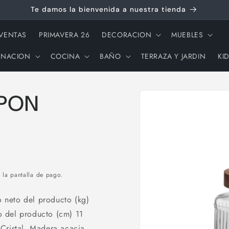
Te damos la bienvenida a nuestra tienda
 VENTAS
PRIMAVERA 26
DECORACION
MUEBLES
INACION
COCINA
BAÑO
TERRAZA Y JARDIN
KI
Ir
directamente
APON
a la
información
del producto
 la pantalla de pago.
eto del producto (kg)
 del producto (cm) 11
Cristal. Madera acacia