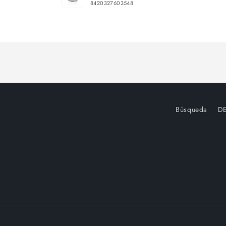
8420327603548
Cargando...
Búsqueda
D