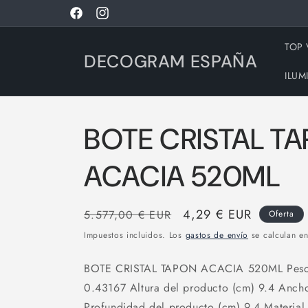
Ir
directamente
Facebook
Instagram
al contenido
TOP
DECOGRAM ESPAÑA
ILUM
BOTE CRISTAL T
ACACIA 520ML
Precio
Precio
4,29 € EUR
5.577,00 € EUR
Oferta
habitual
de
Impuestos incluidos. Los
gastos de envío
se calculan en
oferta
BOTE CRISTAL TAPON ACACIA 520ML Peso n
0.43167 Altura del producto (cm) 9.4 Ancho
Profundidad del producto (cm) 9.4 Material 