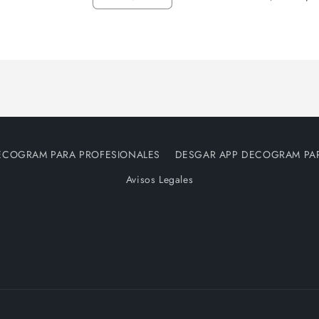
Reducir
Aumentar
cantidad
cantidad
para
para
Default
Default
Title
Title
ECOGRAM PARA PROFESIONALES
DESGAR APP DECOGRAM PA
Avisos Legales