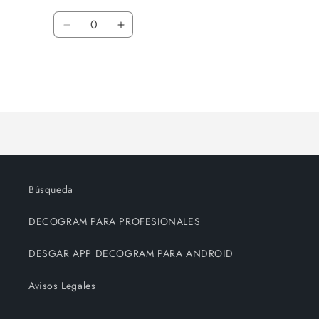
habitual
de
Cantidad
oferta
Reducir
Aumentar
cantidad
cantidad
para
para
Default
Default
Title
Title
Cargando...
Búsqueda
DECOGRAM PARA PROFESIONALES
DESGAR APP DECOGRAM PARA ANDROID
Avisos Legales