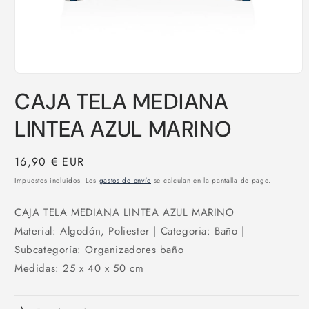
Abrir
elemento
CAJA TELA MEDIANA
multimedia
1
en
LINTEA AZUL MARINO
una
ventana
modal
Precio
16,90 € EUR
habitual
Impuestos incluidos. Los
gastos de envío
se calculan en la pantalla de pago.
CAJA TELA MEDIANA LINTEA AZUL MARINO
Material: Algodón, Poliester | Categoria: Baño |
Subcategoría: Organizadores baño
Medidas: 25 x 40 x 50 cm