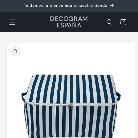
Ir
Te damos la bienvenida a nuestra tienda
directamente
al contenido
DECOGRAM
Carrito
ESPAÑA
Ir
directamente
a la
información
del producto