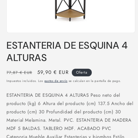
Abrir
elemento
ESTANTERIA DE ESQUINA 4
multimedia
1
en
ALTURAS
una
ventana
modal
Precio
Precio
59,90 € EUR
77,87 € EUR
Oferta
habitual
de
Impuestos incluidos. Los
gastos de envío
se calculan en la pantalla de pago.
oferta
ESTANTERIA DE ESQUINA 4 ALTURAS Peso neto del
producto (kg) 6 Altura del producto (cm) 137.5 Ancho del
producto (cm) 30 Profundidad del producto (cm) 30
Material Melamina. Metal. PVC. ESTANTERIA DE MADERA
MDF 5 BALDAS. TABLERO MDF. ACABADO PVC
Categoria Mueble Auxiliar Estanterias y biombos Estilo