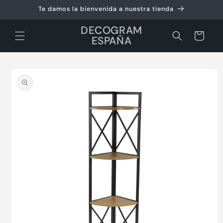
Ir
Te damos la bienvenida a nuestra tienda
directamente
al contenido
DECOGRAM
Carrito
ESPAÑA
Ir
directamente
a la
información
del producto