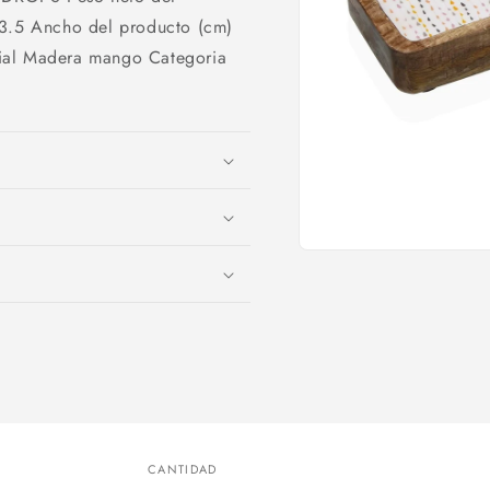
 3.5 Ancho del producto (cm)
rial Madera mango Categoria
Abrir
elemento
multimedia
1
en
una
ventana
modal
CANTIDAD