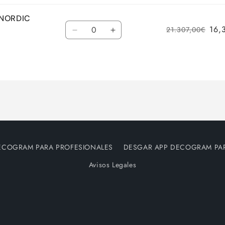
 NORDIC
Cantidad
16,
21.307,00€
Reducir
Aumentar
cantidad
cantidad
para
para
Default
Default
Title
Title
ECOGRAM PARA PROFESIONALES
DESGAR APP DECOGRAM PA
Avisos Legales