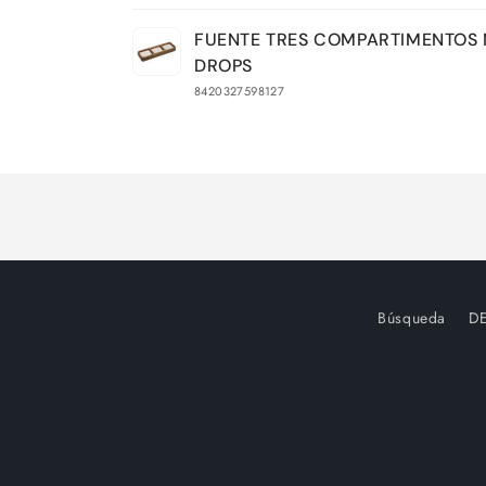
Tu
FUENTE TRES COMPARTIMENTOS
carrito
DROPS
8420327598127
Cargando...
Búsqueda
D