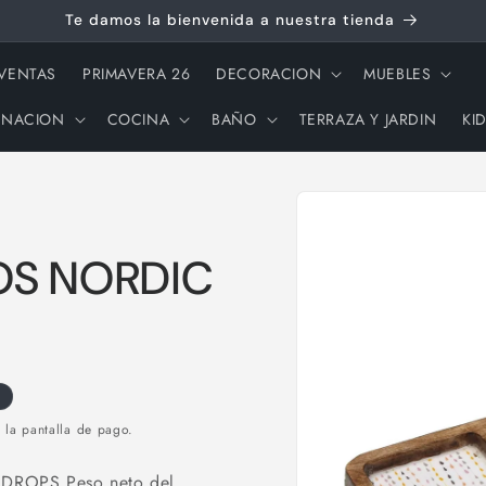
Te damos la bienvenida a nuestra tienda
 VENTAS
PRIMAVERA 26
DECORACION
MUEBLES
INACION
COCINA
BAÑO
TERRAZA Y JARDIN
KI
Ir
directamente
a la
información
del producto
S NORDIC
 la pantalla de pago.
ROPS Peso neto del