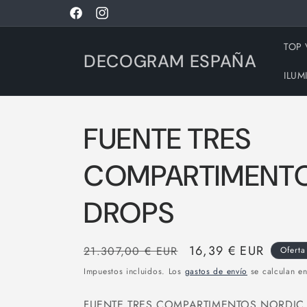
Ir
directamente
Facebook
Instagram
al contenido
TOP
DECOGRAM ESPAÑA
ILUM
FUENTE TRES
COMPARTIMENTO
DROPS
Precio
Precio
16,39 € EUR
21.307,00 € EUR
Oferta
habitual
de
Impuestos incluidos. Los
gastos de envío
se calculan en
oferta
FUENTE TRES COMPARTIMENTOS NORDIC D