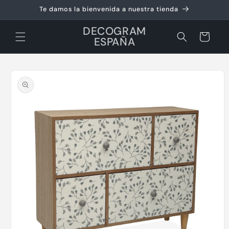
Ir
Te damos la bienvenida a nuestra tienda
directamente
al contenido
DECOGRAM
Carrito
ESPAÑA
Ir
directamente
a la
información
del producto