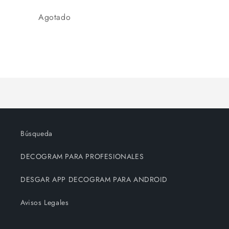
habitual
de
Cantidad
Agotado
oferta
Cargando...
Búsqueda
DECOGRAM PARA PROFESIONALES
DESGAR APP DECOGRAM PARA ANDROID
Avisos Legales