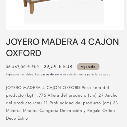
Abrir
elemento
JOYERO MADERA 4 CAJON
multimedia
1
en
OXFORD
una
ventana
modal
Precio
Precio
29,59 € EUR
38.467,00 € EUR
Agotado
habitual
de
Impuestos incluidos. Los
gastos de envío
se calculan en la pantalla de pago.
oferta
JOYERO MADERA 4 CAJON OXFORD Peso neto del
producto (kg) 1.775 Altura del producto (cm) 27 Ancho
del producto (cm) 11 Profundidad del producto (cm) 33
Material Madera Categoria Decoración y Regalo Orden
Deco Estilo