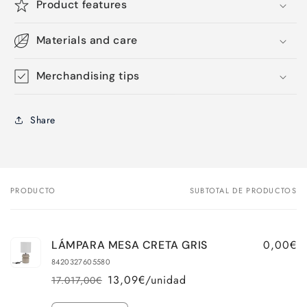
Product features
Materials and care
Merchandising tips
Share
PRODUCTO
SUBTOTAL DE PRODUCTOS
Tu
carrito
0,00€
LÁMPARA MESA CRETA GRIS
8420327605580
13,09€/unidad
17.017,00€
Precio
Precio
habitual
de