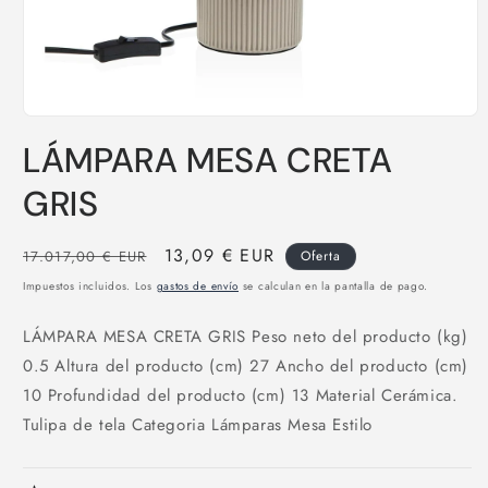
Abrir
elemento
LÁMPARA MESA CRETA
multimedia
1
en
GRIS
una
ventana
modal
Precio
Precio
13,09 € EUR
17.017,00 € EUR
Oferta
habitual
de
Impuestos incluidos. Los
gastos de envío
se calculan en la pantalla de pago.
oferta
LÁMPARA MESA CRETA GRIS Peso neto del producto (kg)
0.5 Altura del producto (cm) 27 Ancho del producto (cm)
10 Profundidad del producto (cm) 13 Material Cerámica.
Tulipa de tela Categoria Lámparas Mesa Estilo