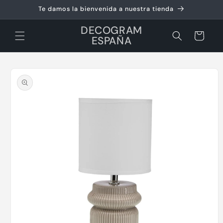
Ir
Te damos la bienvenida a nuestra tienda
directamente
al contenido
DECOGRAM
Carrito
ESPAÑA
Ir
directamente
a la
información
del producto