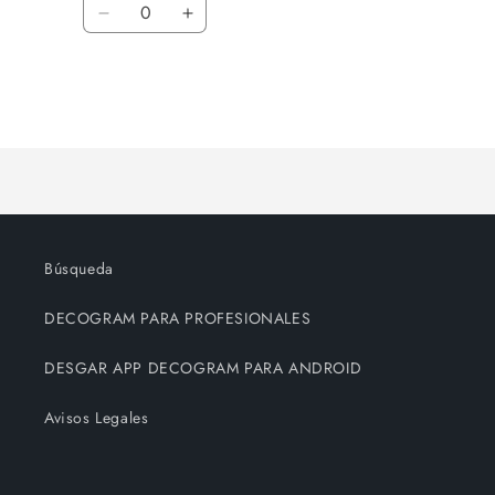
Cantidad
oferta
Reducir
Aumentar
cantidad
cantidad
para
para
Default
Default
Title
Title
Cargando...
Búsqueda
DECOGRAM PARA PROFESIONALES
DESGAR APP DECOGRAM PARA ANDROID
Avisos Legales