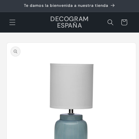
Ir
Te damos la bienvenida a nuestra tienda
directamente
al contenido
DECOGRAM
Carrito
ESPAÑA
Ir
directamente
a la
información
del producto