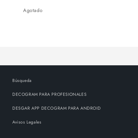
habitual
de
Cantidad
Agotado
oferta
Cargando...
Búsqueda
DECOGRAM PARA PROFESIONALES
DESGAR APP DECOGRAM PARA ANDROID
Avisos Legales