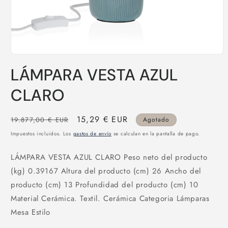
Abrir
elemento
LÁMPARA VESTA AZUL
multimedia
1
en
CLARO
una
ventana
modal
Precio
Precio
15,29 € EUR
19.877,00 € EUR
Agotado
habitual
de
Impuestos incluidos. Los
gastos de envío
se calculan en la pantalla de pago.
oferta
LÁMPARA VESTA AZUL CLARO Peso neto del producto
(kg) 0.39167 Altura del producto (cm) 26 Ancho del
producto (cm) 13 Profundidad del producto (cm) 10
Material Cerámica. Textil. Cerámica Categoria Lámparas
Mesa Estilo