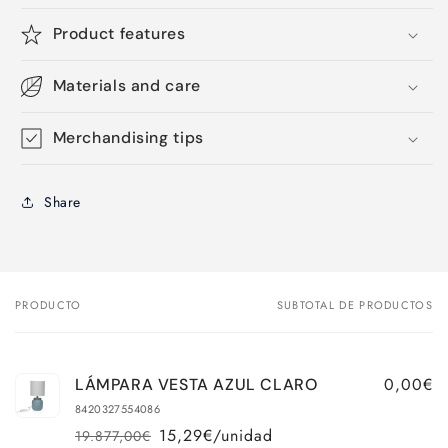
Product features
Materials and care
Merchandising tips
Share
PRODUCTO
SUBTOTAL DE PRODUCTOS
Tu
carrito
0,00€
LÁMPARA VESTA AZUL CLARO
8420327554086
15,29€/unidad
19.877,00€
Precio
Precio