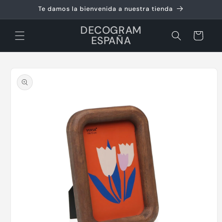
Ir
Te damos la bienvenida a nuestra tienda
directamente
al contenido
DECOGRAM
Carrito
ESPAÑA
Ir
directamente
a la
información
del producto