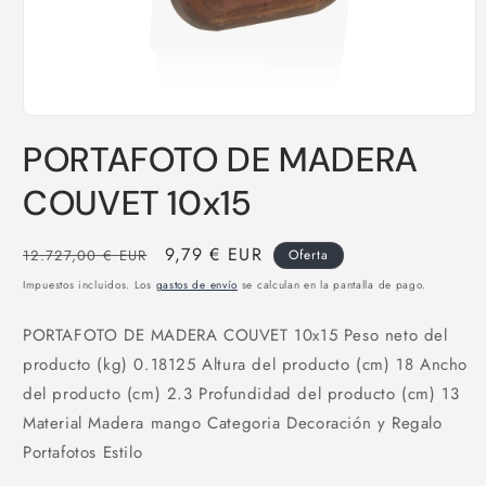
Abrir
elemento
PORTAFOTO DE MADERA
multimedia
1
en
COUVET 10x15
una
ventana
modal
Precio
Precio
9,79 € EUR
12.727,00 € EUR
Oferta
habitual
de
Impuestos incluidos. Los
gastos de envío
se calculan en la pantalla de pago.
oferta
PORTAFOTO DE MADERA COUVET 10x15 Peso neto del
producto (kg) 0.18125 Altura del producto (cm) 18 Ancho
del producto (cm) 2.3 Profundidad del producto (cm) 13
Material Madera mango Categoria Decoración y Regalo
Portafotos Estilo