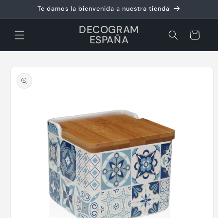
Ir
Te damos la bienvenida a nuestra tienda
directamente
al contenido
DECOGRAM
Carrito
ESPAÑA
Ir
directamente
a la
información
del producto