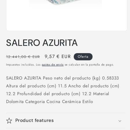
Abrir
elemento
SALERO AZURITA
multimedia
1
en
una
Precio
Precio
9,57 € EUR
12.441,00 € EUR
Oferta
ventana
habitual
de
modal
Impuestos incluidos. Los
gastos de envío
se calculan en la pantalla de pago.
oferta
SALERO AZURITA Peso neto del producto (kg) 0.58333
Altura del producto (cm) 11.5 Ancho del producto (cm)
12.2 Profundidad del producto (cm) 12.2 Material
Dolomita Categoria Cocina Cerámica Estilo
Product features