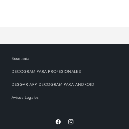
cantidad
cantidad
para
para
Default
Default
Title
Title
Cargando...
Búsqueda
DECOGRAM PARA PROFESIONALES
DESGAR APP DECOGRAM PARA ANDROID
Avisos Legales
Facebook
Instagram