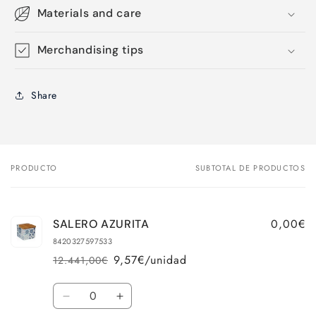
Materials and care
Merchandising tips
Share
PRODUCTO
SUBTOTAL DE PRODUCTOS
Tu
carrito
0,00€
SALERO AZURITA
8420327597533
9,57€/unidad
12.441,00€
Precio
Precio
habitual
de
Cantidad
oferta
Reducir
Aumentar