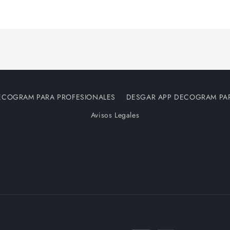
para
para
Default
Default
Title
Title
ECOGRAM PARA PROFESIONALES
DESGAR APP DECOGRAM PA
Avisos Legales