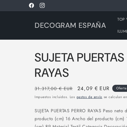
Ir
directamente
Facebook
Instagram
al contenido
TOP
DECOGRAM ESPAÑA
ILUM
SUJETA PUERTAS
RAYAS
Precio
Precio
24,09 € EUR
31.317,00 € EUR
Oferta
habitual
de
Impuestos incluidos. Los
gastos de envío
se calculan en
oferta
SUJETA PUERTAS PERRO RAYAS Peso neto del
producto (cm) 16 Ancho del producto (cm) 
(cm) 89 Material Textil Categoria Decoración