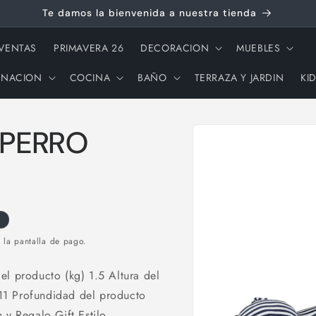
Te damos la bienvenida a nuestra tienda
 VENTAS
PRIMAVERA 26
DECORACION
MUEBLES
INACION
COCINA
BAÑO
TERRAZA Y JARDIN
KI
Ir
directamente
 PERRO
a la
información
del producto
 la pantalla de pago.
 producto (kg) 1.5 Altura del
11 Profundidad del producto
 y Regalo Gift Estilo