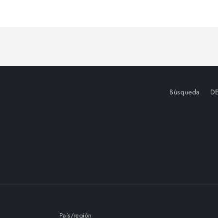
Cargando...
Búsqueda
D
País/región